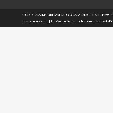
STUDIO CASA IMMOBILIARE STUDIO CASA IMMOBILIARE - P.iva: 01072
diritti sono riservati | Sito Web realizzato da
1clickimmobiliare.it
-
Ki