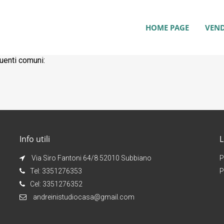
HOME PAGE
VEND
uenti comuni:
Info utili
L
Via Siro Fantoni 64/8 52010 Subbiano
P
Tel: 3351276353
P
Cel: 3351276352
andreinistudiocasa@gmail.com