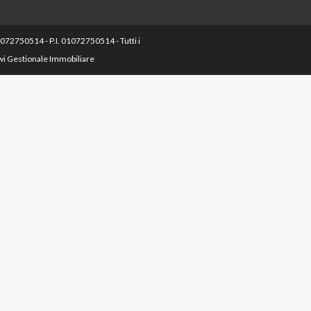
750514 - P.I. 01072750514 - Tutti i
wi Gestionale Immobiliare