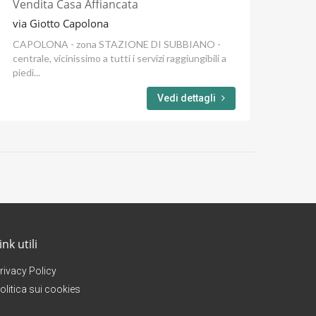
Vendita Casa Affiancata
via Giotto Capolona
CAPOLONA - zona STAZIONE DI SUBBIANO -
centrale, vicinissimo a tutti i servizi raggiungibili a
piedi...
Vedi dettagli
ink utili
rivacy Policy
olitica sui cookies