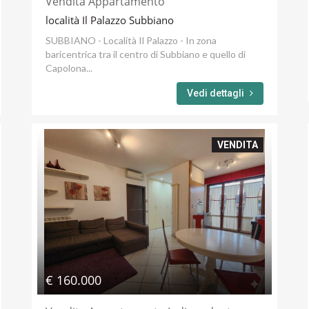
Vendita Appartamento
località Il Palazzo Subbiano
SUBBIANO - Località Il Palazzo - In zona
baricentrica tra il centro di Subbiano e quello di
Capolona...
Vedi dettagli
VENDITA
€ 160.000