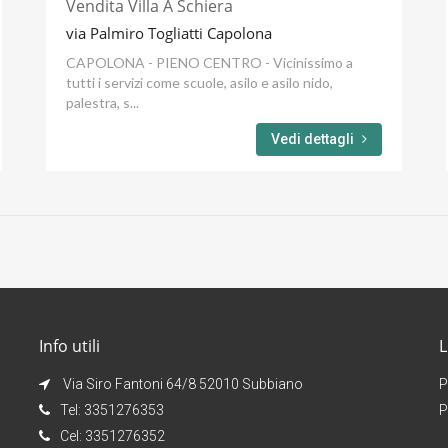
Vendita Villa A Schiera
via Palmiro Togliatti Capolona
CAPOLONA - PIENO CENTRO - Vicinissimo a
tutti i servizi come scuole, asilo e asilo nido,
palestra, s...
Vedi dettagli
Info utili
L
Via Siro Fantoni 64/8 52010 Subbiano
P
Tel: 3351276353
P
Cel: 3351276352