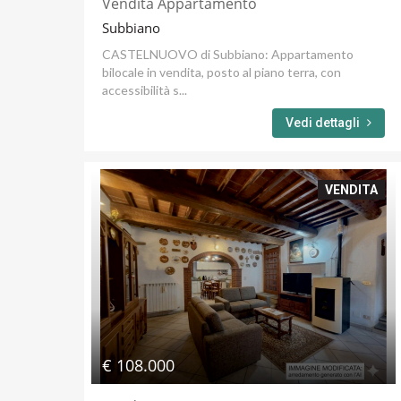
Vendita Appartamento
Subbiano
CASTELNUOVO di Subbiano: Appartamento
bilocale in vendita, posto al piano terra, con
accessibilità s...
Vedi dettagli
VENDITA
€ 108.000