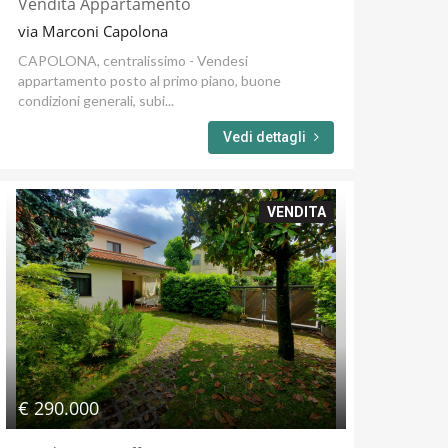
Vendita Appartamento
via Marconi Capolona
CAPOLONA, centralissimo - Vendesi
appartamento posto al primo piano, buone
condizioni generali, subi...
Vedi dettagli
VENDITA
€ 290.000