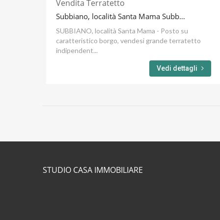
Vendita Terratetto
Subbiano, località Santa Mama Subbiano
SUBBIANO, località Santa Mama - Posto su
caratteristico borgo, vendesi grande terratetto
indipendent...
Vedi dettagli
STUDIO CASA IMMOBILIARE