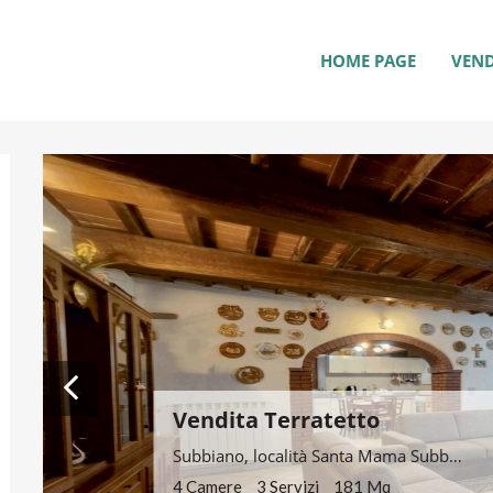
HOME PAGE
VEND
Vendita Casa Indipendente
località Pieve san Giovanni, Casa Tripoli Capolona
3 Camere
3 Servizi
200 Mq